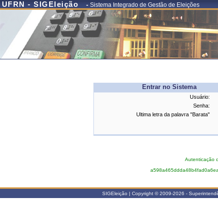
UFRN - SIGEleição
-
Sistema Integrado de Gestão de Eleições
Entrar no Sistema
Usuário:
Senha:
Ultima letra da palavra "Barata"
Autenticação 
a598a465ddda48b4fad0a6ea
SIGEleição | Copyright © 2009-2026 - Superintendê